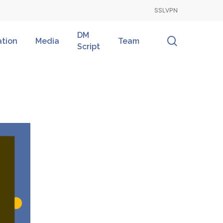
SSLVPN
DM
search
ation
Media
Team
Script