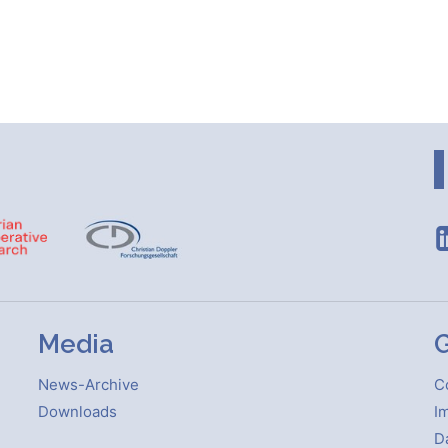
Media
G
News-Archive
C
Downloads
Im
D