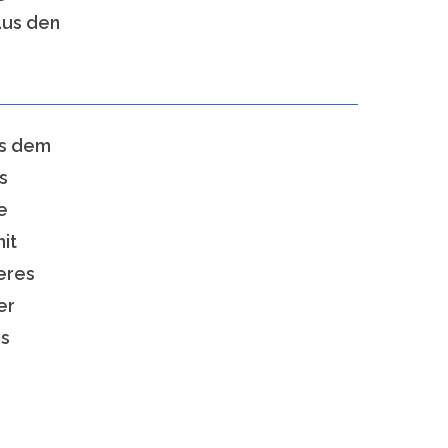
aus den
us dem
s
e
it
teres
er
is