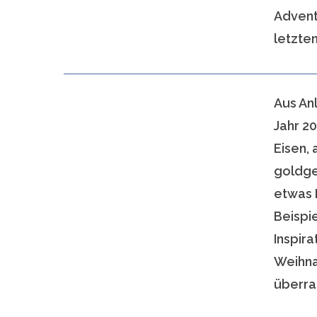
Advent
letzten
Aus An
Jahr 2
Eisen,
goldge
etwas 
Beispie
Inspir
Weihnac
überra