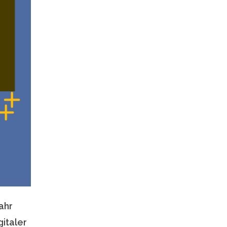
ahr
italer