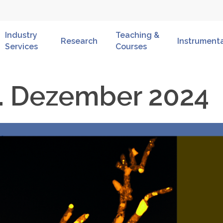
Industry
Teaching &
Research
Instrument
Services
Courses
. Dezember 2024