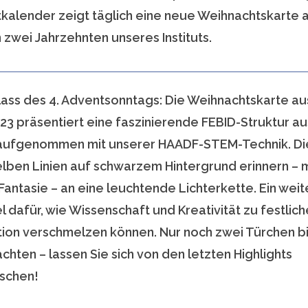
kalender zeigt täglich eine neue Weihnachtskarte 
 zwei Jahrzehnten unseres Instituts.
lass des 4. Adventsonntags: Die Weihnachtskarte a
023 präsentiert eine faszinierende FEBID-Struktur au
 aufgenommen mit unserer HAADF-STEM-Technik. Di
lben Linien auf schwarzem Hintergrund erinnern – m
Fantasie – an eine leuchtende Lichterkette. Ein wei
l dafür, wie Wissenschaft und Kreativität zu festlich
ation verschmelzen können. Nur noch zwei Türchen b
hten – lassen Sie sich von den letzten Highlights
schen!